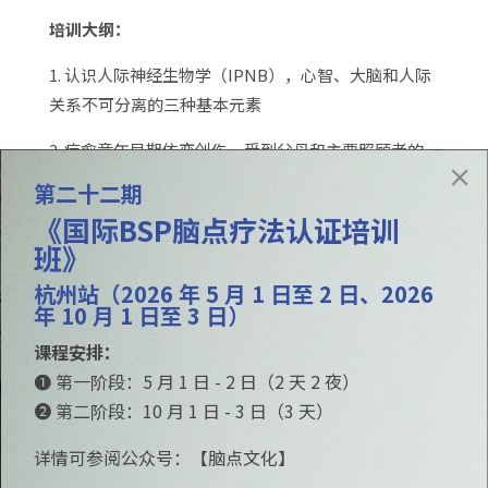
培训大纲：
1. 认识人际神经生物学（IPNB），心智、大脑和人际
关系不可分离的三种基本元素
2. 疗愈童年早期依恋创伤，受到父母和主要照顾者的
伤害、情感忽视，不良养育等
第二十二期
《国际BSP脑点疗法认证培训
3. 疗愈人生早期经历所形成的
元认知
班》
4.
探索心流状态
下的依恋关系特征，并学习如何通过
杭州站（2026 年 5 月 1 日至 2 日、2026
练习达到这种状态
年 10 月 1 日至 3 日）
5.重建各种人生重要的关系和促进个人
健康心智发展
课程安排：
❶ 第一阶段：5 月 1 日 - 2 日（2 天 2 夜）
《依恋关系创伤疗愈工作坊》
是师全真博士在创伤疗
❷ 第二阶段：10 月 1 日 - 3 日（3 天）
愈领域的深入研究，标志着创伤疗愈工作已达到新深
度。
详情可参阅公众号：【脑点文化】