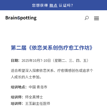
您想获得
脑点
认证吗？
第二届《依恋关系创伤疗愈工作坊》
日期：
2025
年
10
月
7-10
日（星期二、三、四、五）
适合希望深入探索依恋关系、疗愈情感创伤或追求个
人成长的人士参加。
培训地点：
中国 青岛市
培训师：
师全真博士
培训师：
王玉副主任医师