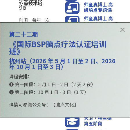
疗愈技术培
师全真博士 高

训》
级脑点专题课
师全真博士 高
时间：每年一次

级脑点进阶课
师全真博士 脑
这是一次国际培训，
第二十二期

点 培训顾问
全程中文授课，参与
《国际BSP脑点疗法认证培训
(CIT) 专业培训
者来自世界各地。
班》
强化课程

杭州站（2026 年 5 月 1 日至 2 日、2026
成为顾问
年 10 月 1 日至 3 日）

专题六《依
恋关系创伤
大卫·格兰德大
课程安排：

脑点疗愈工
師课
❶ 第一阶段：5 月 1 日 - 2 日（2 天 2 夜）
作坊》
大卫·格兰德
❷ 第二阶段：10 月 1 日 - 3 日（3 天）

第三阶段
大卫·格兰德
详情可参阅公众号：【脑点文化】

第四阶段
大卫·格兰德

第五阶段