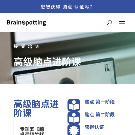
您想获得
脑点
认证吗？
接受培训
高级脑点进阶课
高级脑点进
脑点 第一阶段

阶课
脑点 第二阶段

获得认证
专题五《脑

点高级分我