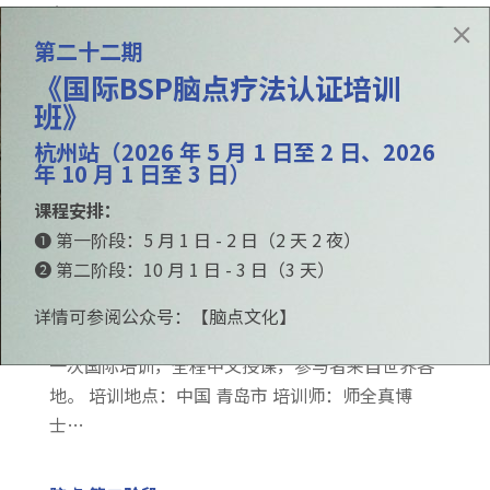
市…
第二十二期
《国际BSP脑点疗法认证培训
第十九期《国际BSP脑点疗法认证培训班》 第二阶
段
班》
日期： 2025年10月4-6日（星期六、日、一） 这是
杭州站（2026 年 5 月 1 日至 2 日、2026
一次国际培训，全程中文授课，参与者来自世界各
年 10 月 1 日至 3 日）
地。 培训地点：中国 青岛市 培训师：师全真博
课程安排：
士…
❶ 第一阶段：5 月 1 日 - 2 日（2 天 2 夜）
❷ 第二阶段：10 月 1 日 - 3 日（3 天）
第十九期《国际BSP脑点疗法认证培训班》 第一阶
段
详情可参阅公众号：【脑点文化】
日期： 2025年10月1-3日（星期三、四、五） 这是
一次国际培训，全程中文授课，参与者来自世界各
地。 培训地点：中国 青岛市 培训师：师全真博
士…